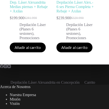
Dep. Láser Alexandrita
Depilación Láser Alex.-
Medias piernas + Rebaje
6 ses Pierna Completa +
+ Axilas
Rebaje + Axilas
$
199.900
$
239.900
$
281.990
$
320.990
Depilación Láser
Depilación Láser
(Planes 6
(Planes 6
sesiones)
,
sesiones)
,
Promociones
Promociones
Añadir al carrito
Añadir al carrito
Depilación Láser Alexandrita en Concepción
Carrito
Acerca de Nosotros
Nuestra Empresa
Misión
Visión