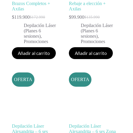
Brazos Completos +
Rebaje a elección +
Axilas
Axilas
$
119.900
$
99.900
$
172.990
$
135.990
Depilación Láser
Depilación Láser
(Planes 6
(Planes 6
sesiones)
,
sesiones)
,
Promociones
Promociones
Añadir al carrito
Añadir al carrito
OFERTA
OFERTA
Depilación Láser
Depilación Láser
Alexandrita – 6 ses
Alexandrita – 6 ses Zona