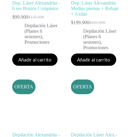
Dep. Láser Alexandrita –
Dep. Láser Alexandrita
6 ses Brazos Completos
Medias piernas + Rebaje
+ Axilas
$
99.900
$
135.990
$
199.900
$
281.990
Depilación Láser
(Planes 6
Depilación Láser
sesiones)
,
(Planes 6
Promociones
sesiones)
,
Promociones
Añadir al carrito
Añadir al carrito
OFERTA
OFERTA
Depilación Alexandrita –
Depilación Láser Alex.-