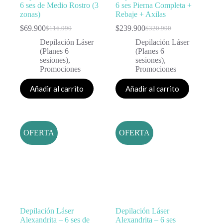
6 ses de Medio Rostro (3
6 ses Pierna Completa +
zonas)
Rebaje + Axilas
$
69.900
$
239.900
$
116.990
$
320.990
Depilación Láser
Depilación Láser
(Planes 6
(Planes 6
sesiones)
,
sesiones)
,
Promociones
Promociones
Añadir al carrito
Añadir al carrito
OFERTA
OFERTA
Depilación Láser
Depilación Láser
Alexandrita – 6 ses de
Alexandrita – 6 ses