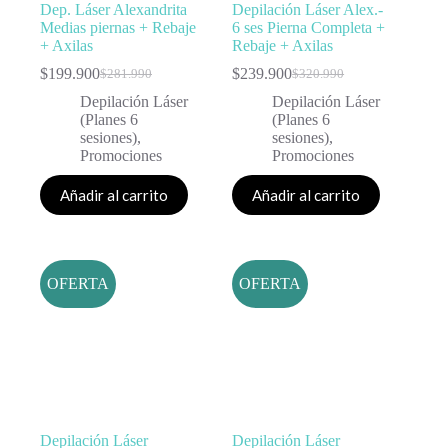
Dep. Láser Alexandrita
Depilación Láser Alex.-
Medias piernas + Rebaje
6 ses Pierna Completa +
+ Axilas
Rebaje + Axilas
$
199.900
$
239.900
$
281.990
$
320.990
Depilación Láser
Depilación Láser
(Planes 6
(Planes 6
sesiones)
,
sesiones)
,
Promociones
Promociones
Añadir al carrito
Añadir al carrito
OFERTA
OFERTA
Depilación Láser
Depilación Láser