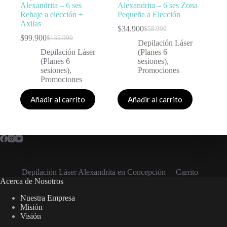
Alexandrita – 6 ses
Alexandrita – 6 ses Zona
Rebaje a elección +
Pequeña a Elección
Axilas
$
34.900
$
58.990
$
99.900
$
135.990
Depilación Láser
Depilación Láser
(Planes 6
(Planes 6
sesiones)
,
sesiones)
,
Promociones
Promociones
Añadir al carrito
Añadir al carrito
Depilación Láser Alexandrita en Concepción
Carrito
Acerca de Nosotros
Nuestra Empresa
Misión
Visión